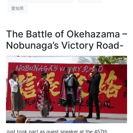
愛知県
The Battle of Okehazama –
Nobunaga’s Victory Road-
Just took part as guest speaker at the 457th