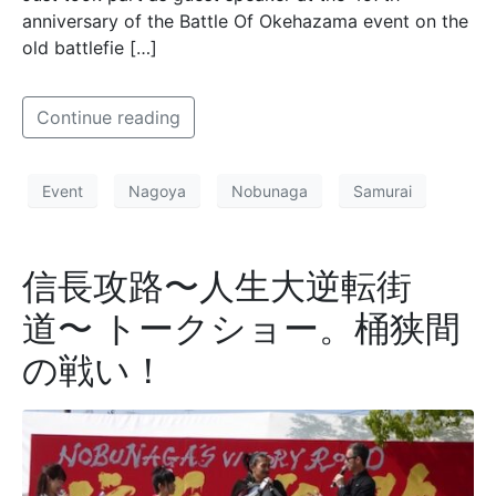
anniversary of the Battle Of Okehazama event on the
old battlefie […]
Continue reading
Event
Nagoya
Nobunaga
Samurai
信長攻路〜人生大逆転街
道〜 トークショー。桶狭間
の戦い！