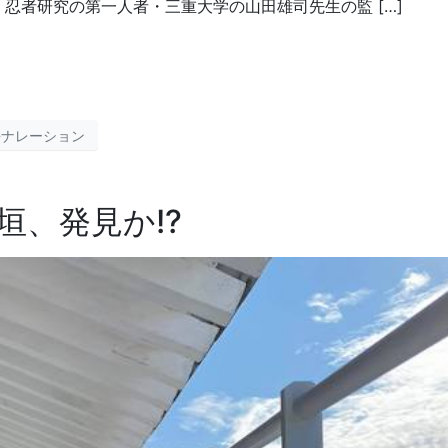
る、忍者研究の第一人者・三重大学の山田雄司先生の監 […]
語ナレーション
垣、発見か!?