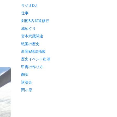
ラジオDJ
仕事
剣術&古武道修行
城めぐり
宮本武蔵関連
戦国の歴史
新聞&雑誌掲載
歴史イベント出演
甲冑の作り方
翻訳
講演会
関ヶ原