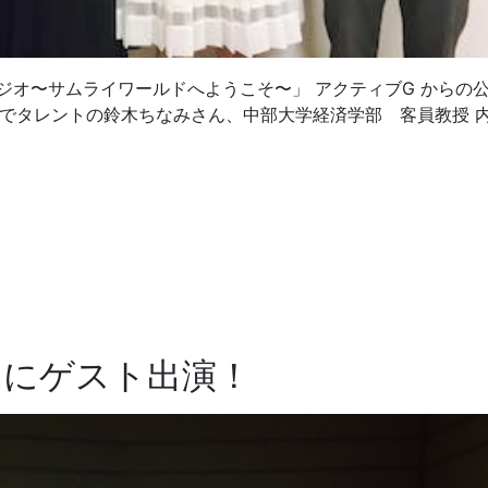
ラジオ〜サムライワールドへようこそ〜」 アクティブG からの
ルでタレントの鈴木ちなみさん、中部大学経済学部 客員教授 
」にゲスト出演！