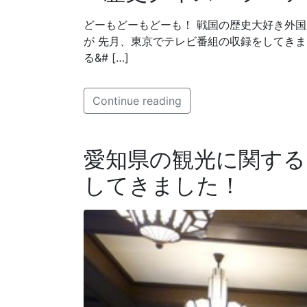
どーもどーもどーも！ 戦国の歴史大好き外
が 先月、東京でテレビ番組の収録をしてきまし
る&# […]
Continue reading
愛知県の観光に関す
してきました！