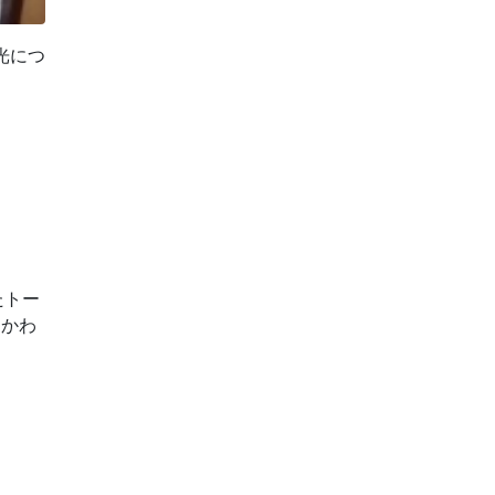
光につ
たトー
るかわ