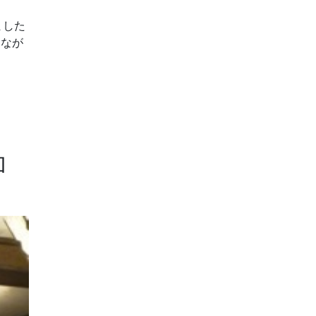
ました
つなが
加