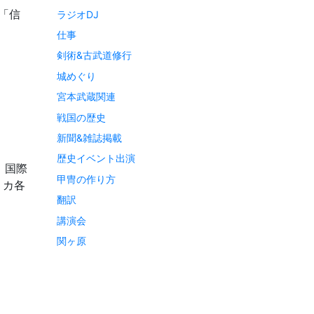
「信
ラジオDJ
仕事
剣術&古武道修行
城めぐり
宮本武蔵関連
戦国の歴史
新聞&雑誌掲載
歴史イベント出演
 国際
甲冑の作り方
リカ各
翻訳
講演会
関ヶ原