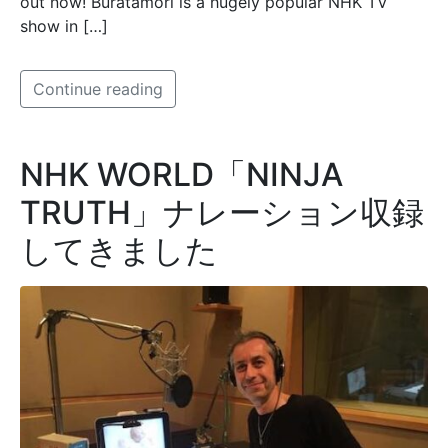
out now! Buratamori is a hugely popular NHK TV
show in […]
Continue reading
NHK WORLD「NINJA
TRUTH」ナレーション収録
してきました