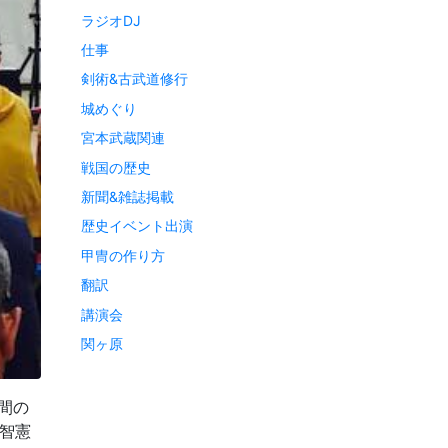
ラジオDJ
仕事
剣術&古武道修行
城めぐり
宮本武蔵関連
戦国の歴史
新聞&雑誌掲載
歴史イベント出演
甲冑の作り方
翻訳
講演会
関ヶ原
間の
智憲