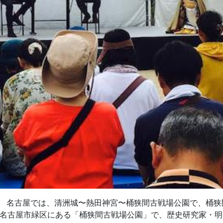
。 名古屋では、清洲城〜熱田神宮〜桶狭間古戦場公園で、桶狭
、名古屋市緑区にある「桶狭間古戦場公園」で、歴史研究家・明