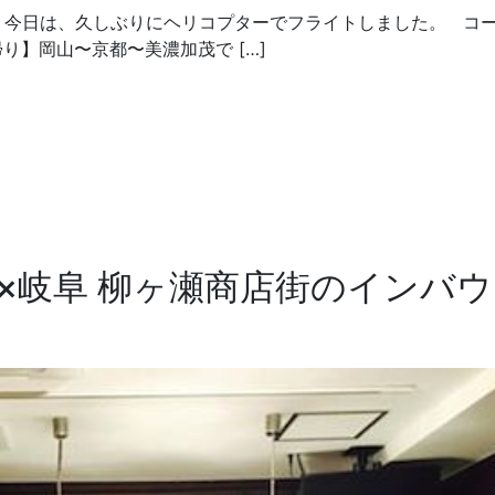
今日は、久しぶりにヘリコプターでフライトしました。 コ
】岡山〜京都〜美濃加茂で […]
×岐阜 柳ヶ瀬商店街のインバ