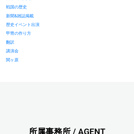
戦国の歴史
新聞&雑誌掲載
歴史イベント出演
甲冑の作り方
翻訳
講演会
関ヶ原
所属事務所 / AGENT