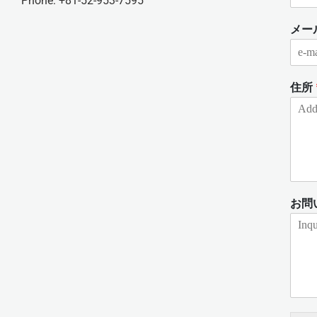
Phone: +81-52-953-7595
メー
住所
お問