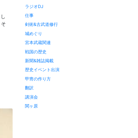
ラジオDJ
仕事
まし
 そ
剣術&古武道修行
城めぐり
宮本武蔵関連
戦国の歴史
新聞&雑誌掲載
歴史イベント出演
甲冑の作り方
翻訳
講演会
関ヶ原