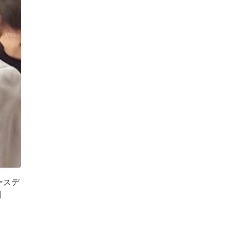
ースデ
]