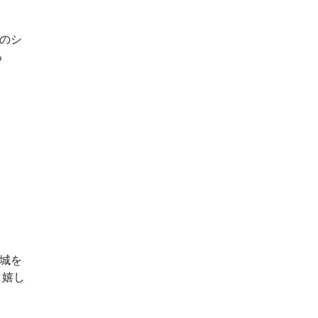
のシ
る
城を
！嬉し