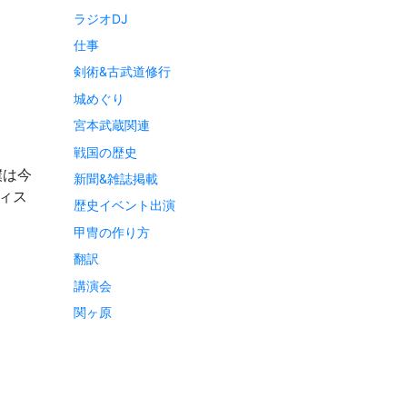
ラジオDJ
仕事
剣術&古武道修行
城めぐり
宮本武蔵関連
戦国の歴史
僕は今
新聞&雑誌掲載
ィス
歴史イベント出演
甲冑の作り方
翻訳
講演会
関ヶ原