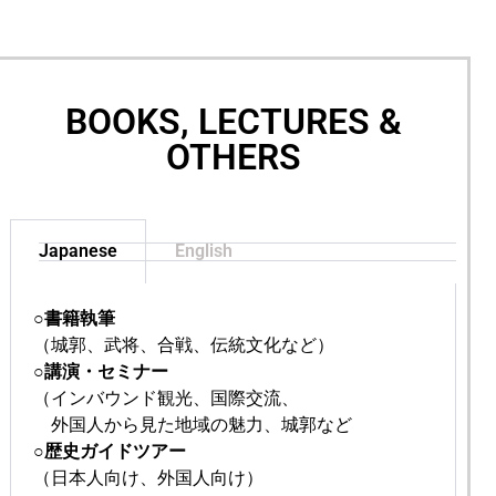
BOOKS, LECTURES &
OTHERS
Japanese
English
○書籍執筆
（城郭、武将、合戦、伝統文化など）
○講演・セミナー
（インバウンド観光、
国際交流、
外国人から見た地域の魅力、城郭など
○歴史ガイドツアー
（日本
人
向け、外国人向け）