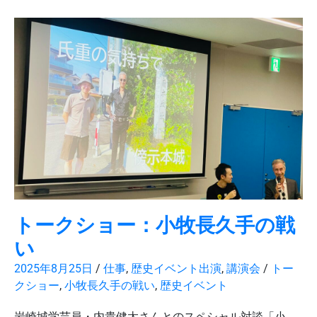
トークショー：小牧長久手の戦
い
2025年8月25日
/
仕事
,
歴史イベント出演
,
講演会
/
トー
クショー
,
小牧長久手の戦い
,
歴史イベント
岩崎城学芸員・内貴健太さんとのスペシャル対談「小