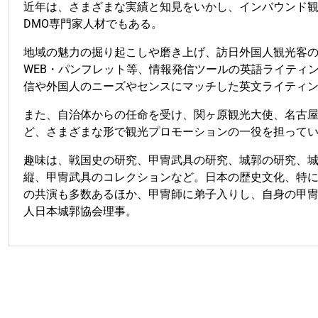
近年は、さまざまな実績と知見をいかし、インバウンド
DMO専門家人材でもある。
地域の魅力の掘り起こしや磨き上げ、訪日外国人観光客
WEB・パンフレット等、情報発信ツールの英語ライティ
信や外国人のニーズやセンスにマッチした英文
ライティ
また、自治体からの任命を受け、関ヶ原観光大使、名古
ど、さまざまな形で
観光プロモーションの一役を担って
趣味は、戦国史の研究、甲冑武具の研究、城郭の研究、城めぐ
縦、
甲冑武具のコレクションなど。日本の歴史文化、
特
の共演も多数あるほか、甲冑師に弟子入りし、自身の甲冑も
人日本城郭協会理事。