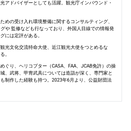
観光アドバイザーとしても活躍。観光庁インバウンド・
のための受け入れ環境整備に関するコンサルティング、
ングや 監修なども行なっており、外国人目線での情報発
ングには定評がある。
屋観光文化交流特命大使、近江観光大使を
つとめるな
いる。
り、ヘリコプター（CASA、FAA、JCAB免許）の操
に城、武将、甲冑武具については造詣が深く、専門家と
制作した経験も持つ。2023年6月より、公益財団法