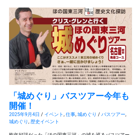
「城めぐり」バスツアー今年も
開催！
2025年9月4日
/
イベント
,
仕事
,
城めぐり
/
バスツアー
,
城めぐり
,
歴史イベント
昨年好評だった「ほの国東三河」の城を巡るバスツアー