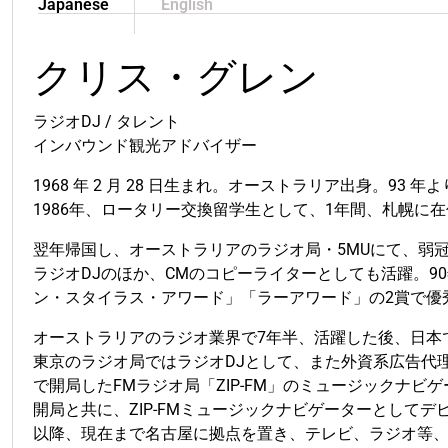
Japanese
English
クリス・グレン
ラジオDJ / タレント
インバウンド観光アドバイザー
1968 年 2 月 28 日生まれ。オーストラリア出身。93 
1986年、ロータリー交換留学生として、1年間、札幌に
翌年帰国し、オーストラリアのラジオ局・5MUにて、弱冠
ラジオDJのほか、CMのコピーライターとしても活躍。
9
ン・スタイラス・アワード」「ラーアワード」の2賞で優
オーストラリアのラジオ業界で7年半、活躍した後、日本
東京のラジオ局ではラジオDJとして、また外資系広告代
で開局したFMラジオ局「ZIP-FM」のミュージックナビ
開局と共に、ZIP-FMミュージックナビゲーターとしてデ
以降、現在まで名古屋に拠点を置き、テレビ、ラジオ等