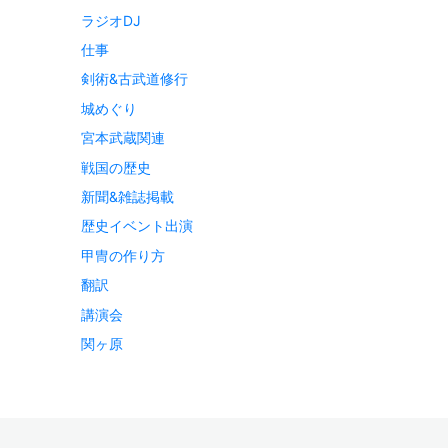
ラジオDJ
仕事
剣術&古武道修行
城めぐり
宮本武蔵関連
戦国の歴史
新聞&雑誌掲載
歴史イベント出演
甲冑の作り方
翻訳
講演会
関ヶ原