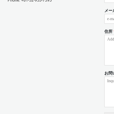
Phone: +81-52-953-7595
メー
住所
お問