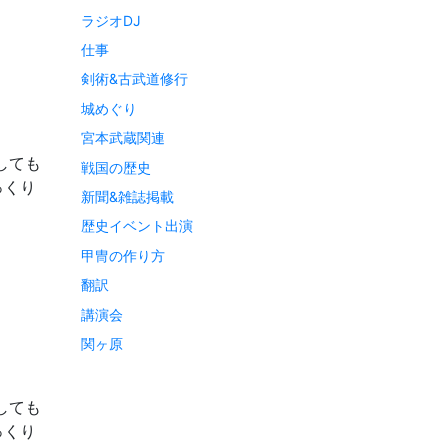
ラジオDJ
仕事
剣術&古武道修行
城めぐり
宮本武蔵関連
しても
戦国の歴史
っくり
新聞&雑誌掲載
歴史イベント出演
甲冑の作り方
翻訳
講演会
関ヶ原
しても
っくり