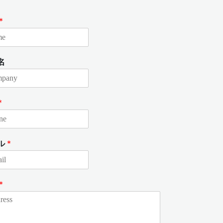
*
名
*
ル
*
*