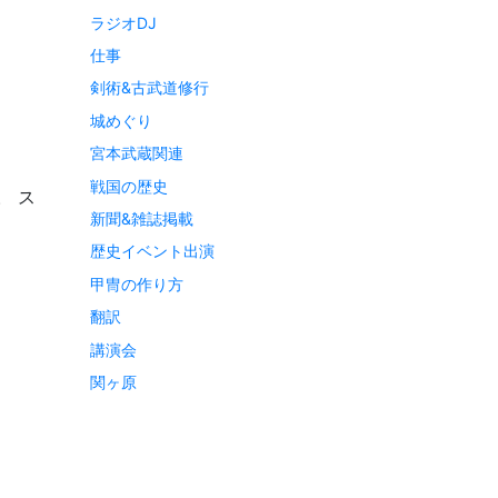
ラジオDJ
仕事
剣術&古武道修行
城めぐり
宮本武蔵関連
戦国の歴史
。 ス
新聞&雑誌掲載
]
歴史イベント出演
甲冑の作り方
翻訳
講演会
関ヶ原