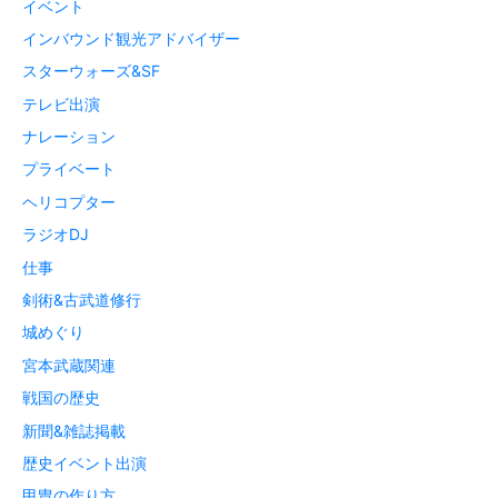
イベント
インバウンド観光アドバイザー
スターウォーズ&SF
テレビ出演
ナレーション
プライベート
ヘリコプター
ラジオDJ
仕事
剣術&古武道修行
城めぐり
宮本武蔵関連
戦国の歴史
新聞&雑誌掲載
歴史イベント出演
甲冑の作り方