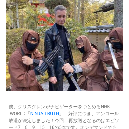
僕、クリスグレンがナビゲーターをつとめるNHK
WORLD「
NINJA TRUTH
」！好評につき、アンコール
放送が決定しました！今回、再放送となるのはエピソ
ード7、8、9、15、16の5本です。オンデマンドでも