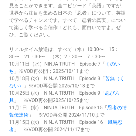
見ることができます。全エピソード「英語」ですが、
世界から注目を集める日本の「忍者」について、英語
で学べるチャンスです。すべて「忍者の真実」につい
て楽しく学べる自信作！どれも、面白いですよ。ぜ
ひ、ご覧ください。
リアルタイム放送は、すべて（水）10:30〜 15：
30〜 21：30〜 （木）2：30〜 7：30〜
10月11日（水）NINJA TRUTH Episode 7「
くのい
ち
」※VOD再公開；2025/10/11まで
10月18日 (水) NINJA TRUTH Episode 8「
苦無（く
ない）
」※VOD再公開 2025/10/18まで
10月25日 (水) NINJA TRUTH Episode 9「
忍び六
具
」 ※VOD再公開2025/10/25まで
11月1日 (水) NINJA TRUTH Episode 15「
忍者の情
報伝達術
」 ※VOD再公開 2024/11/10まで
11月15日 (水) NINJA TRUTH Episode 16「
風馬忍
者
」 ※VOD再公開 2024/11/17まで