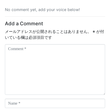
No comment yet, add your voice below!
Add a Comment
メールアドレスが公開されることはありません。
※
が付
いている欄は必須項目です
C
o
m
m
e
n
t
*
N
a