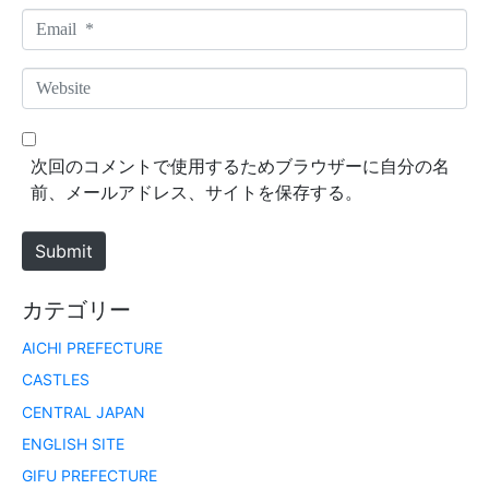
m
E
e
m
*
a
W
i
e
l
b
*
s
次回のコメントで使用するためブラウザーに自分の名
i
前、メールアドレス、サイトを保存する。
t
e
Submit
カテゴリー
AICHI PREFECTURE
CASTLES
CENTRAL JAPAN
ENGLISH SITE
GIFU PREFECTURE