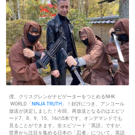
僕、クリスグレンがナビゲーターをつとめるNHK
WORLD「
NINJA TRUTH
」！好評につき、アンコール
放送が決定しました！今回、再放送となるのはエピソ
ード7、8、9、15、16の5本です。オンデマンドでも
見ることができます。全エピソード「英語」ですが、
世界から注目を集める日本の「忍者」について、英語