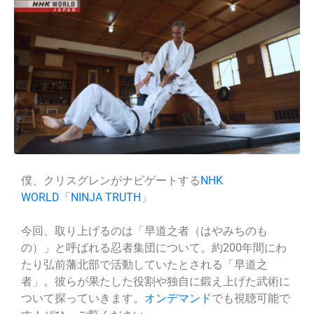
僕、クリスグレンがナビゲートする
NHK
WORLD
「
NINJA TRUTH
」
今回、取り上げるのは「早道之者（はやみちのも
の）」と呼ばれる忍者集団について。約200年間にわ
たり弘前藩北部で活動していたとされる「早道之
者」。彼らが果たした役割や独自に鍛え上げた武術に
ついて探っていきます。
オンデマンド
でも視聴可能で