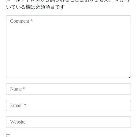
いている欄は必須項目です
C
o
m
m
e
n
t
*
N
a
m
E
e
m
*
a
W
i
e
l
b