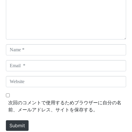
m
e
n
t
*
N
a
m
E
e
m
*
a
W
i
e
l
b
*
s
次回のコメントで使用するためブラウザーに自分の名
i
前、メールアドレス、サイトを保存する。
t
e
Submit