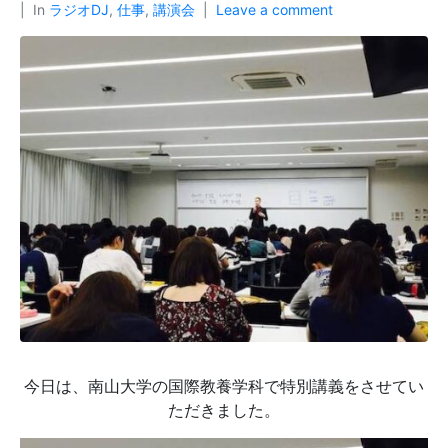
In
ラジオDJ
,
仕事
,
講演会
Leave a comment
今日は、南山大学の国際教養学科で特別講義をさせてい
ただきました。