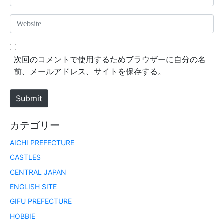
e
m
*
a
W
i
e
l
b
*
s
次回のコメントで使用するためブラウザーに自分の名
i
前、メールアドレス、サイトを保存する。
t
e
Submit
カテゴリー
AICHI PREFECTURE
CASTLES
CENTRAL JAPAN
ENGLISH SITE
GIFU PREFECTURE
HOBBIE