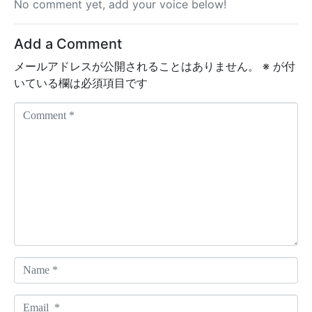
No comment yet, add your voice below!
Add a Comment
メールアドレスが公開されることはありません。
※
が付
いている欄は必須項目です
C
o
m
m
e
n
t
*
N
a
m
E