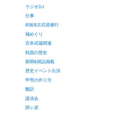
ラジオDJ
仕事
剣術&古武道修行
城めぐり
宮本武蔵関連
戦国の歴史
新聞&雑誌掲載
歴史イベント出演
甲冑の作り方
翻訳
講演会
関ヶ原