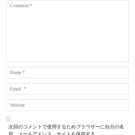
C
o
m
m
e
n
t
*
N
a
m
E
e
m
*
a
W
i
e
l
b
*
s
次回のコメントで使用するためブラウザーに自分の名
i
前、メールアドレス、サイトを保存する。