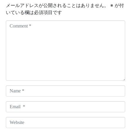
メールアドレスが公開されることはありません。
※
が付
いている欄は必須項目です
C
o
m
m
e
n
t
*
N
a
m
E
e
m
*
a
W
i
e