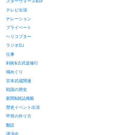
スターウォーズ&SF
テレビ出演
ナレーション
プライベート
ヘリコプター
ラジオDJ
仕事
剣術&古武道修行
城めぐり
宮本武蔵関連
戦国の歴史
新聞&雑誌掲載
歴史イベント出演
甲冑の作り方
翻訳
講演会