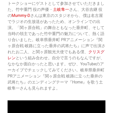
トークショーにゲストとして参加させていただきまし
た。竹中重門 役の声優・
土岐隼一
さん、大谷吉継 役
の
Mummy-D
さんは東京のスタジオから、僕は名古屋
でラジオの生放送があったため、オンラインでの出
演。「関ヶ原合戦」の舞台ともなった垂井町、そして
当時の領主であった竹中重門の魅力について、熱く語
り合いました。岐阜県垂井町 PRアニメーション『関
ヶ原合戦 岐路に立った垂井の武将たち』に声で出演さ
れたお二人、と関ヶ原観光大使でもある僕、
クリスグ
レン
という組み合わせ。自分で言うのもなんですが、
なかなか面白かったと思います。ぜひ、YouTubeのア
ーカイブでチェックしてみてください。岐阜県垂井町
PRアニメーション『関ヶ原合戦 岐路に立った垂井の
武将たち』のエンディングテーマ『Home』を歌う土
岐隼一さんも見られますよ。