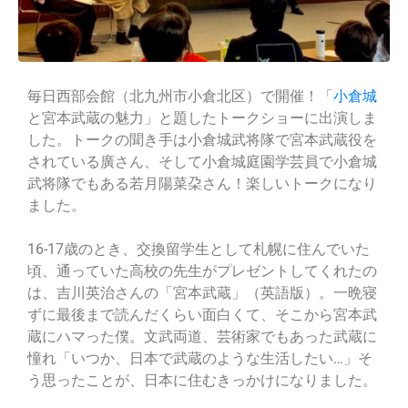
毎日西部会館（北九州市小倉北区）で開催！「
小倉城
と宮本武蔵の魅力」と題したトークショーに出演しま
した。トークの聞き手は小倉城武将隊で宮本武蔵役を
されている廣さん、そして小倉城庭園学芸員で小倉城
武将隊でもある若月陽菜朶さん！楽しいトークになり
ました。
16-17歳のとき、交換留学生として札幌に住んでいた
頃、通っていた高校の先生がプレゼントしてくれたの
は、吉川英治さんの「宮本武蔵」（英語版）。一晩寝
ずに最後まで読んだくらい面白くて、そこから宮本武
蔵にハマった僕。文武両道、芸術家でもあった武蔵に
憧れ「いつか、日本で武蔵のような生活したい…」そ
う思ったことが、日本に住むきっかけになりました。