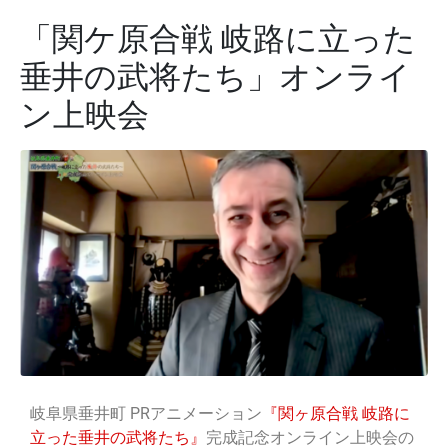
「関ケ原合戦 岐路に立った
垂井の武将たち」オンライ
ン上映会
岐阜県垂井町 PRアニメーション
『関ヶ原合戦 岐路に
立った垂井の武将たち』
完成記念オンライン上映会の