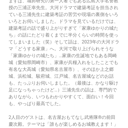
まずは、城郭研究の第一人者でもある広島大学名誉教
授の三浦正幸先生。大河ドラマで建築考証を担当され
ている三浦先生に建築考証の苦労や現場の裏側をいろ
いろとお伺いしました。ドラマを見ているだけでは、
建築考証の話で盛り上がりすぎて「家康ゆかりの城た
ち」の話にたどり着くまでに半分くらいの時間を使っ
てしまいました（笑）そして話は、2023年の大河ドラ
マ「どうする家康」へ。大河で取り上げられそうな
「家康ゆかりの城たち」…家康の生誕地でもある岡崎
城（愛知県岡崎市）、家康が兵糧入れをしたことでも
有名な大高城（愛知県名古屋市）、そのほか上之郷
城、浜松城、駿府城、江戸城、名古屋城などのお話
も、たっぷりお伺いしました。（最後は、かなり駆け
足になっちゃったけど…）三浦先生の話は、専門的で
ありながら、いつもわかりやすくて、面白い！今回
も、やっぱり最高でした。
2人目のゲストは、名古屋おもてなし武将隊®の前田
慶次殿。テーマは「誰もが楽しめるお城教えます！」