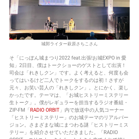
城郭ライター萩原さちこさん
そ「にっぽん城まつり2022 feat.出張!お城EXPO in 愛
知」
2日目
、僕はトークショーのゲストとして出演！
司会は「れきしクン」です。よく考えると、何度も会
ってはいるけど二人でトークをするのは初！さすが
元々、お笑い芸人の「れきしクン」。とにかく、楽し
かったです。テーマは、「お城ヒストリーミステリー
生トーク」。僕がレギュラーを担当するラジオ番組・
ZIP-FM「
RADIO ORBIT
」内で放送中の人気コーナー
「ヒストリーミステリー」のお城テーマのリアルバー
ジョン。さまざまな城にまつわる謎「ヒストリーミス
テリー」を紹介させていただきました。「RADIO