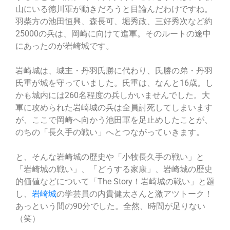
山にいる徳川軍が動きだろうと目論んだわけですね。
羽柴方の池田恒興、森長可、堀秀政、三好秀次など約
25000の兵は、岡崎に向けて進軍。そのルートの途中
にあったのが岩崎城です。
岩崎城は、城主・丹羽氏勝に代わり、氏勝の弟・丹羽
氏重が城を守っていました。氏重は、なんと16歳。し
かも城内には260名程度の兵しかいませんでした。大
軍に攻められた岩崎城の兵は全員討死してしまいます
が、ここで岡崎へ向かう池田軍を足止めしたことが、
のちの「長久手の戦い」へとつながっていきます。
と、そんな岩崎城の歴史や「小牧長久手の戦い」と
「岩崎城の戦い」、「どうする家康」、岩崎城の歴史
的価値などについて「The Story！岩崎城の戦い」と題
し、
岩崎城
の学芸員の内貴健太さんと激アツトーク！
あっという間の90分でした。全然、時間が足りない
（笑）