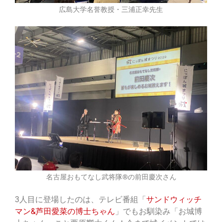
広島大学名誉教授・三浦正幸先生
名古屋おもてなし武将隊®の前田慶次さん
3人目に登場したのは、テレビ番組「
サンドウィッチ
マン&芦田愛菜の博士ちゃん
」でもお馴染み「お城博