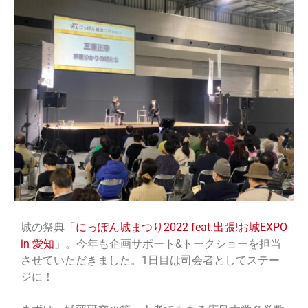
城の祭典「
にっぽん城まつり2022 feat.出張!お城EXPO
in 愛知
」。今年も企画サポート&トークショーを担当
させていただきました。1日目は司会者としてステー
ジに！