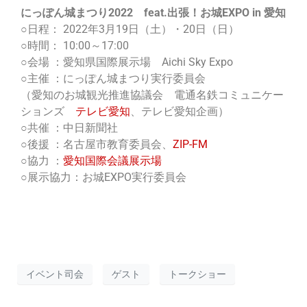
にっぽん城まつり2022 feat.出張！お城EXPO in 愛知
○日程： 2022年3月19日（土）・20日（日）
○時間： 10:00～17:00
○会場 ：愛知県国際展示場 Aichi Sky Expo
○主催 ：にっぽん城まつり実行委員会
（愛知のお城観光推進協議会 電通名鉄コミュニケー
ションズ
テレビ愛知
、テレビ愛知企画）
○共催 ：中日新聞社
○後援 ：名古屋市教育委員会、
ZIP-FM
○協力 ：
愛知国際会議展示場
○展示協力：お城EXPO実行委員会
イベント司会
ゲスト
トークショー