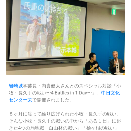
岩崎城
学芸員・内貴健太さんとのスペシャル対談「小
牧・長久手の戦い〜4 Battles in 1 Day〜」。
中日文化
センター栄
で開催されました。
８ヶ月に渡って繰り広げられた小牧・長久手の戦い。
そんな小牧・長久手の戦いの中から「ある１日」に起
きた4つの局地戦「白山林の戦い」「桧ヶ根の戦い」