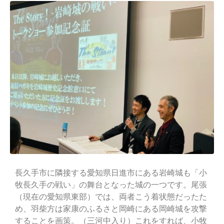
長久手市に隣接する愛知県日進市にある岩崎城も「小
牧長久手の戦い」の舞台となった城の一つです。尾張
（現在の愛知県東部）では、両者こう着状態だったた
め、羽柴方は家康のふるさと岡崎にある岡崎城を攻撃
することを画策。（三河中入り）これをすれば、小牧