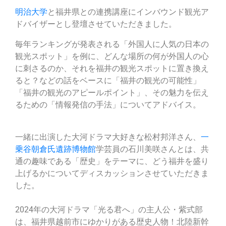
明治大学
と福井県との連携講座にインバウンド観光ア
ドバイザーとし登壇させていただきました。
毎年ランキングが発表される「外国人に人気の日本の
観光スポット」を例に、どんな場所の何が外国人の心
に刺さるのか、それを福井の観光スポットに置き換え
ると？などの話をベースに「福井の観光の可能性」
「福井の観光のアピールポイント」、その魅力を伝え
るための「情報発信の手法」についてアドバイス。
一緒に出演した大河ドラマ大好きな松村邦洋さん、
一
乗谷朝倉氏遺跡博物館
学芸員の石川美咲さんとは、共
通の趣味である「歴史」をテーマに、どう福井を盛り
上げるかについてディスカッションさせていただきま
した。
2024年の大河ドラマ「光る君へ」の主人公・紫式部
は、福井県越前市にゆかりがある歴史人物！北陸新幹