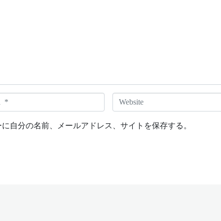
W
e
b
ーに自分の名前、メールアドレス、サイトを保存する。
s
i
t
e