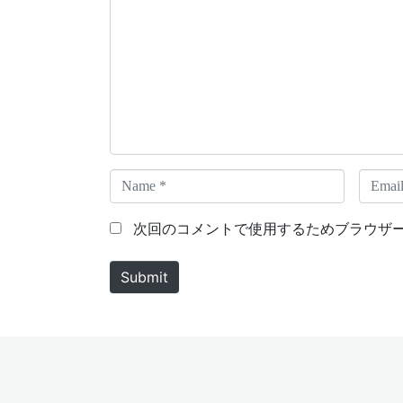
o
m
m
e
n
t
*
N
E
a
m
m
a
次回のコメントで使用するためブラウザ
e
i
*
l
Submit
*