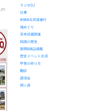
る
ラジオDJ
スの
仕事
剣術&古武道修行
城めぐり
宮本武蔵関連
戦国の歴史
新聞&雑誌掲載
歴史イベント出演
甲冑の作り方
翻訳
講演会
関ヶ原