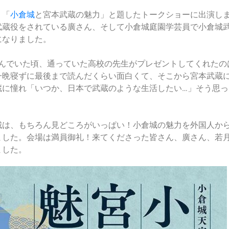
！「
小倉城
と宮本武蔵の魅力」と題したトークショーに出演し
武蔵役をされている廣さん、そして小倉城庭園学芸員で小倉城
になりました。
に住んでいた頃、通っていた高校の先生がプレゼントしてくれたの
一晩寝ずに最後まで読んだくらい面白くて、そこから宮本武蔵
蔵に憧れ「いつか、日本で武蔵のような生活したい…」そう思っ
城は、もちろん見どころがいっぱい！小倉城の魅力を外国人か
ました。会場は満員御礼！来てくださった皆さん、廣さん、若
ました。