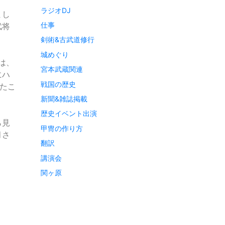
ラジオDJ
まし
仕事
武将
剣術&古武道修行
城めぐり
は、
宮本武蔵関連
にハ
戦国の歴史
たこ
新聞&雑誌掲載
歴史イベント出演
ら見
甲冑の作り方
月さ
翻訳
講演会
関ヶ原