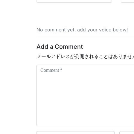
No comment yet, add your voice below!
Add a Comment
メールアドレスが公開されることはありませ
C
o
m
m
e
n
t
*