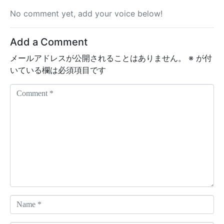
No comment yet, add your voice below!
Add a Comment
メールアドレスが公開されることはありません。
※
が付
いている欄は必須項目です
C
o
m
m
e
n
t
*
N
a