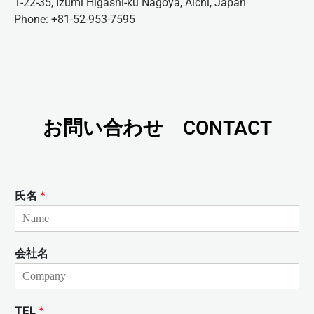
1-22-35, Izumi Higashi-ku Nagoya, Aichi, Japan
Phone: +81-52-953-7595
お問い合わせ CONTACT
氏名
*
会社名
TEL
*