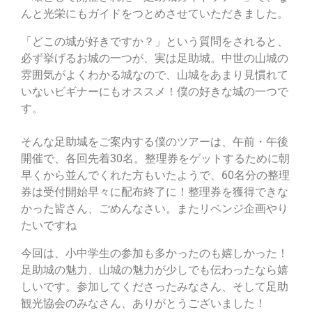
んと光栄にもガイドをつとめさせていただきました。
「どこの城が好きですか？」という質問をされると、
必ず挙げるお城の一つが、実は足助城。中世の山城の
雰囲気がよくわかる城なので、
山城をあまり見慣れて
いないビギナーにもオススメ！僕の好きな城の一つで
す。
そんな足助城をご案内する僕のツアーは、午前・午後
開催で、各回先着30名。整理券をゲットするために朝
早くから並んでくれた方も
いたようで、60名分の整理
券は受付開始早々に配布終了に！整理券を獲得できな
かった皆さん、ごめんなさい。
またリベンジ企画やり
たいですね
今回は、小中学生の参加も多かったのも嬉しかった！
足助城の魅力、山城の魅力が少しでも伝わったなら嬉
しいです。参加してくださったみなさん、そして足助
観光協会のみなさん、ありがとうございました！