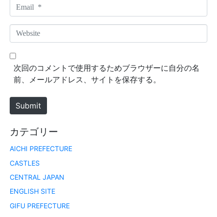
m
E
e
m
*
a
W
i
e
l
b
*
s
次回のコメントで使用するためブラウザーに自分の名
i
前、メールアドレス、サイトを保存する。
t
e
Submit
カテゴリー
AICHI PREFECTURE
CASTLES
CENTRAL JAPAN
ENGLISH SITE
GIFU PREFECTURE