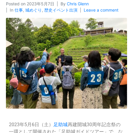
Posted on
2023年5月7日
By
Chris Glenn
In
仕事
,
城めぐり
,
歴史イベント出演
Leave a comment
2023年5月6日（土）
足助城
再建開城30周年記念祭の
一環として開催された「足助城ガイドツアー」で、な