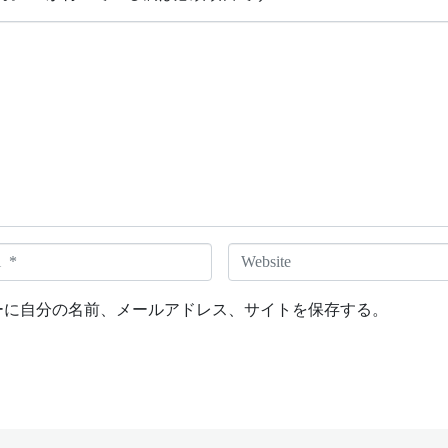
W
e
b
ーに自分の名前、メールアドレス、サイトを保存する。
s
i
t
e