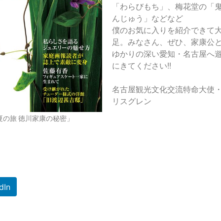
「わらびもち」、梅花堂の「
んじゅう」などなど
僕のお気に入りを紹介できて
足。みなさん、ぜひ、家康公
ゆかりの深い愛知・名古屋へ
にきてください!!
名古屋観光文化交流特命大使
リスグレン
夏の旅 徳川家康の秘密」
dIn