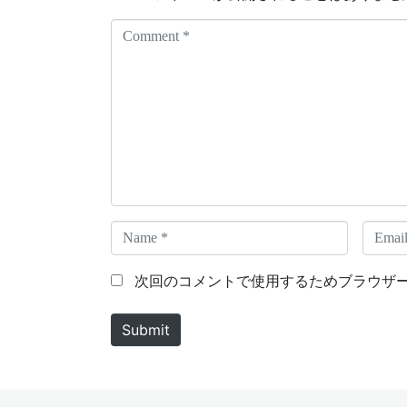
C
o
m
m
e
n
t
*
N
E
a
m
m
a
次回のコメントで使用するためブラウザ
e
i
*
l
Submit
*