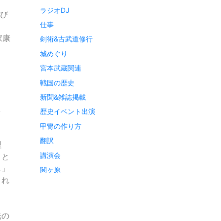
ラジオDJ
呼び
仕事
」
家康
剣術&古武道修行
城めぐり
宮本武蔵関連
戦国の歴史
新聞&雑誌掲載
し
歴史イベント出演
甲冑の作り方
翻訳
理
講演会
トと
し」
関ヶ原
され
光の