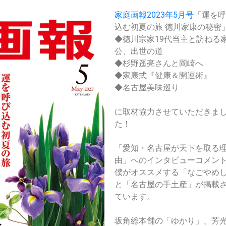
家庭画報2023年5月号
「運を
込む初夏の旅 徳川家康の秘密
◆徳川宗家19代当主と訪ねる
公、出世の道
◆杉野遥亮さんと岡崎へ
◆家康式『健康＆開運術』
◆名古屋美味巡り
に取材協力させていただきま
た！
「愛知・名古屋が天下を取る
由」へのインタビューコメン
僕がオススメする「なごやめ
と「名古屋の手土産」が掲載
ています。
坂角総本舗の「ゆかり」、芳