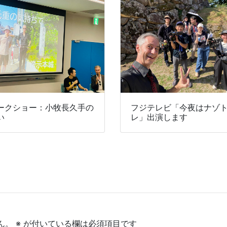
ークショー：小牧長久手の
フジテレビ「今夜はナゾ
い
レ」出演します
ん。
※
が付いている欄は必須項目です