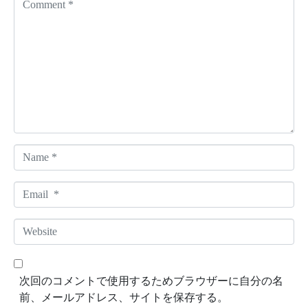
o
m
m
e
n
t
*
N
a
m
E
e
m
*
a
W
i
e
l
b
*
s
次回のコメントで使用するためブラウザーに自分の名
i
前、メールアドレス、サイトを保存する。