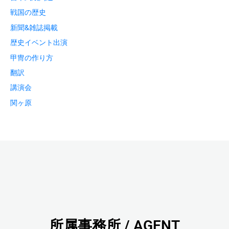
戦国の歴史
新聞&雑誌掲載
歴史イベント出演
甲冑の作り方
翻訳
講演会
関ヶ原
所属事務所 / AGENT