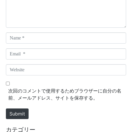
n
t
*
N
a
m
E
e
m
*
a
W
i
e
l
b
*
s
次回のコメントで使用するためブラウザーに自分の名
i
前、メールアドレス、サイトを保存する。
t
e
Submit
カテゴリー