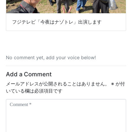
フジテレビ「今夜はナゾトレ」出演します
No comment yet, add your voice below!
Add a Comment
メールアドレスが公開されることはありません。
※
が付
いている欄は必須項目です
C
o
m
m
e