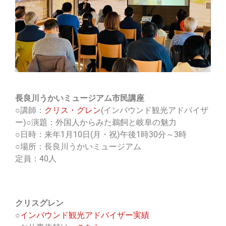
長良川うかいミュージアム市民講座
○講師：
クリス・グレン
(インバウンド観光アドバイザ
ー)○演題：外国人からみた鵜飼と岐阜の魅力
○日時：来年1月10日(月・祝)午後1時30分～3時
○場所：長良川うかいミュージアム
定員：40人
クリスグレン
○
インバウンド観光アドバイザー実績