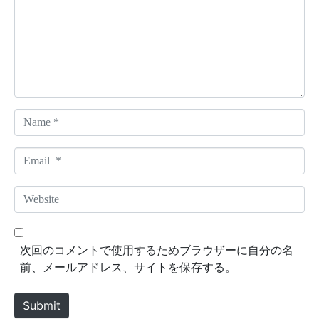
m
e
n
t
*
N
a
m
E
e
m
*
a
W
i
e
l
b
*
s
次回のコメントで使用するためブラウザーに自分の名
i
前、メールアドレス、サイトを保存する。
t
e
Submit