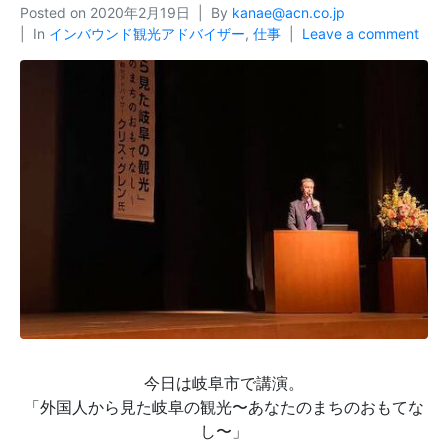
Posted on
2020年2月19日
By
kanae@acn.co.jp
In
インバウンド観光アドバイザー
,
仕事
Leave a comment
今日は岐阜市で講演。
「外国人から見た岐阜の観光〜あなたのまちのおもてな
し〜」