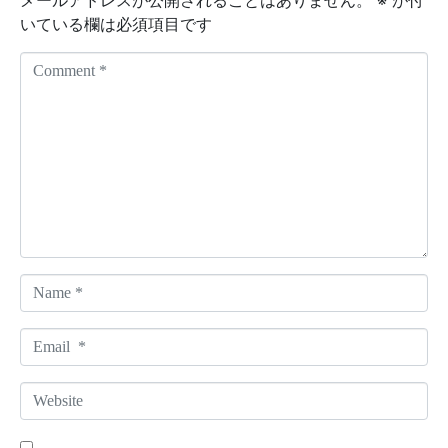
いている欄は必須項目です
C
o
m
m
e
n
t
*
N
a
m
E
e
m
*
a
W
i
e
l
b