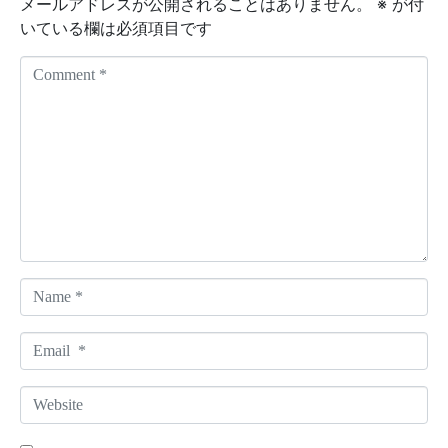
メールアドレスが公開されることはありません。
※
が付
いている欄は必須項目です
C
o
m
m
e
n
t
*
N
a
m
E
e
m
*
a
W
i
e
l
b