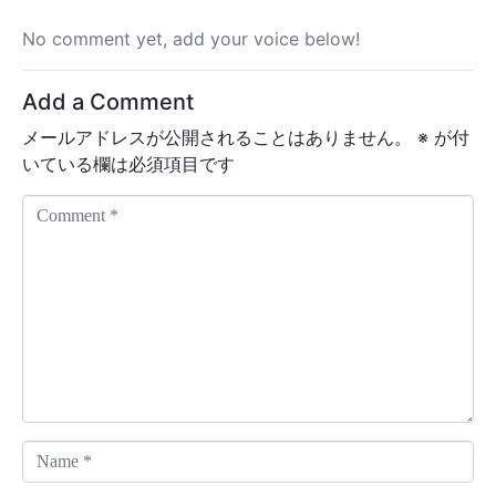
No comment yet, add your voice below!
Add a Comment
メールアドレスが公開されることはありません。
※
が付
いている欄は必須項目です
C
o
m
m
e
n
t
*
N
a