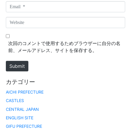
m
E
e
m
*
a
W
i
e
l
b
*
s
次回のコメントで使用するためブラウザーに自分の名
i
前、メールアドレス、サイトを保存する。
t
e
Submit
カテゴリー
AICHI PREFECTURE
CASTLES
CENTRAL JAPAN
ENGLISH SITE
GIFU PREFECTURE