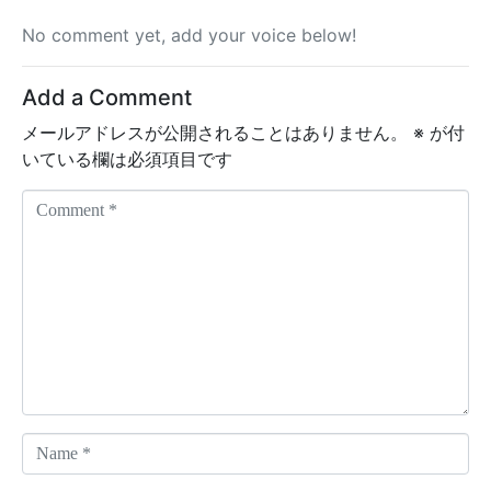
No comment yet, add your voice below!
Add a Comment
メールアドレスが公開されることはありません。
※
が付
いている欄は必須項目です
C
o
m
m
e
n
t
*
N
a