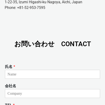
1-22-35, Izumi Higashi-ku Nagoya, Aichi, Japan
Phone: +81-52-953-7595
お問い合わせ CONTACT
氏名
*
会社名
TEL
*