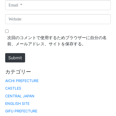
m
E
e
m
*
a
W
i
e
l
b
*
s
次回のコメントで使用するためブラウザーに自分の名
i
前、メールアドレス、サイトを保存する。
t
e
Submit
カテゴリー
AICHI PREFECTURE
CASTLES
CENTRAL JAPAN
ENGLISH SITE
GIFU PREFECTURE