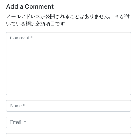
Add a Comment
メールアドレスが公開されることはありません。
※
が付
いている欄は必須項目です
C
o
m
m
e
n
t
*
N
a
m
E
e
m
*
a
W