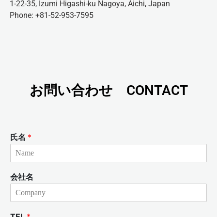
1-22-35, Izumi Higashi-ku Nagoya, Aichi, Japan
Phone: +81-52-953-7595
お問い合わせ CONTACT
氏名
*
会社名
TEL
*