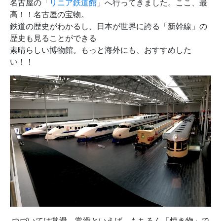
名古屋の「
リニア鉄道館
」へ行ってきました。ここ、最
高！！名古屋の宝物。
鉄道の歴史がわかるし、日本が世界に誇る「新幹線」の
歴史も見ることができる
素晴らしい博物館。もっと海外にも、おすすめした
い！！
つづいては常滑。常滑といえば、もちろん「焼き物」で