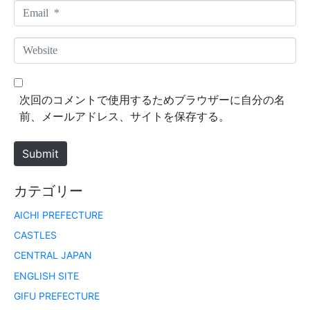
m
E
e
m
*
a
W
i
e
l
b
*
s
次回のコメントで使用するためブラウザーに自分の名
i
前、メールアドレス、サイトを保存する。
t
e
Submit
カテゴリー
AICHI PREFECTURE
CASTLES
CENTRAL JAPAN
ENGLISH SITE
GIFU PREFECTURE