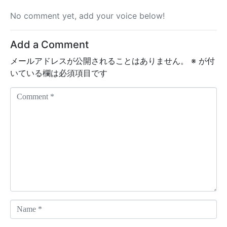
No comment yet, add your voice below!
Add a Comment
メールアドレスが公開されることはありません。
※
が付
いている欄は必須項目です
C
o
m
m
e
n
t
*
N
a