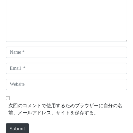
m
e
n
t
*
N
a
m
E
e
m
*
a
W
i
e
l
b
*
s
次回のコメントで使用するためブラウザーに自分の名
i
前、メールアドレス、サイトを保存する。
t
e
Submit