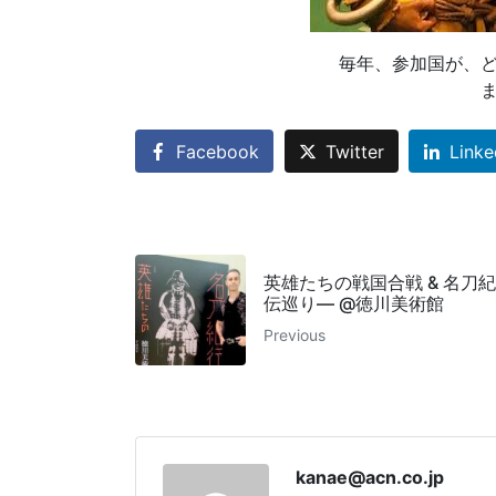
毎年、参加国が、
Facebook
Twitter
Linke
英雄たちの戦国合戦 & 名刀
伝巡り― @徳川美術館
Previous
kanae@acn.co.jp