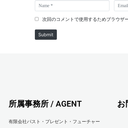
N
E
a
m
m
a
次回のコメントで使用するためブラウザ
e
i
*
l
Submit
*
所属事務所 / AGENT
お
有限会社パスト・プレゼント・フューチャー