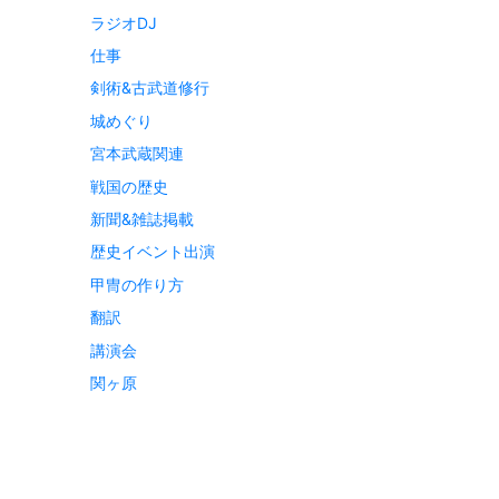
ラジオDJ
仕事
剣術&古武道修行
城めぐり
宮本武蔵関連
戦国の歴史
新聞&雑誌掲載
歴史イベント出演
甲冑の作り方
翻訳
講演会
関ヶ原