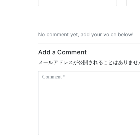
No comment yet, add your voice below!
Add a Comment
メールアドレスが公開されることはありませ
C
o
m
m
e
n
t
*