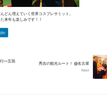
どんどん増えていく世界コスプレサミット。
また来年も楽しみです！！
dIn
紀行―五箇
秀吉の観光ルート！ @名古屋
Next