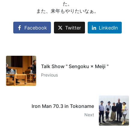
た。
また、来年もやりたいなぁ。
Facebook
Twitter
LinkedIn
Talk Show " Sengoku × Meiji "
Previous
Iron Man 70.3 in Tokoname
Next