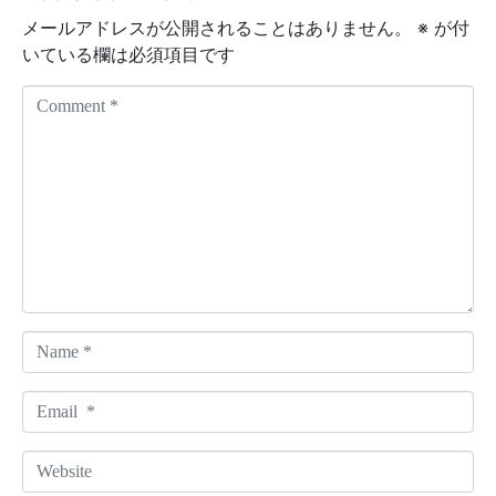
メールアドレスが公開されることはありません。
※
が付
いている欄は必須項目です
C
o
m
m
e
n
t
*
N
a
m
E
e
m
*
a
W
i
e