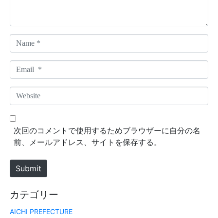
t
*
N
a
m
E
e
m
*
a
W
i
e
l
b
*
s
次回のコメントで使用するためブラウザーに自分の名
i
前、メールアドレス、サイトを保存する。
t
e
Submit
カテゴリー
AICHI PREFECTURE