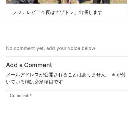
フジテレビ「今夜はナゾトレ」出演します
No comment yet, add your voice below!
Add a Comment
メールアドレスが公開されることはありません。
※
が付
いている欄は必須項目です
C
o
m
m
e
n