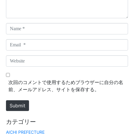
t
*
N
a
m
E
e
m
*
a
W
i
e
l
b
*
s
次回のコメントで使用するためブラウザーに自分の名
i
前、メールアドレス、サイトを保存する。
t
e
Submit
カテゴリー
AICHI PREFECTURE