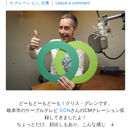
In
ナレーション
,
仕事
Leave a comment
どーもどーもどーも！クリス・グレンです。
岐阜市のケーブルテレビ
CCN
さんのCMナレーション収
録してきましたよ！
ちょっとだけ、顔出しもあり。こんな感じ ↓