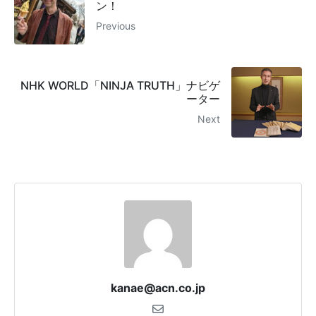
ン！
Previous
NHK WORLD「NINJA TRUTH」ナビゲ
ーター
Next
kanae@acn.co.jp