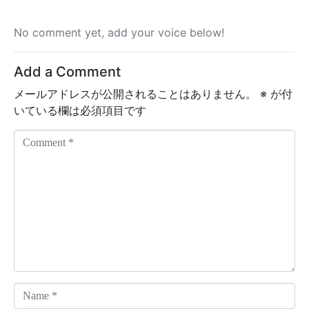
No comment yet, add your voice below!
Add a Comment
メールアドレスが公開されることはありません。
※
が付
いている欄は必須項目です
C
o
m
m
e
n
t
*
N
a