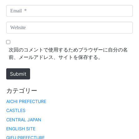
m
E
e
m
*
a
W
i
e
l
b
*
s
次回のコメントで使用するためブラウザーに自分の名
i
前、メールアドレス、サイトを保存する。
t
e
Submit
カテゴリー
AICHI PREFECTURE
CASTLES
CENTRAL JAPAN
ENGLISH SITE
GIFU PREFECTURE