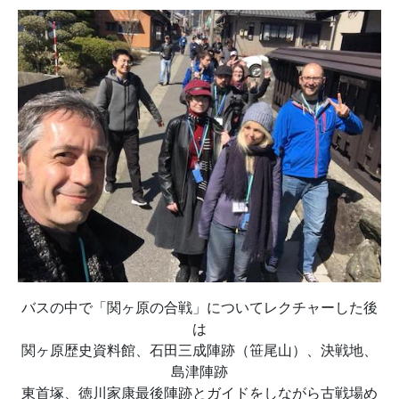
バスの中で「関ヶ原の合戦」についてレクチャーした後
は
関ヶ原歴史資料館、石田三成陣跡（笹尾山）、決戦地、
島津陣跡
東首塚、徳川家康最後陣跡とガイドをしながら古戦場め