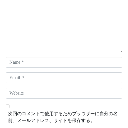
o
m
m
e
n
t
*
N
a
m
E
e
m
*
a
W
i
e
l
b
*
s
次回のコメントで使用するためブラウザーに自分の名
i
前、メールアドレス、サイトを保存する。
t