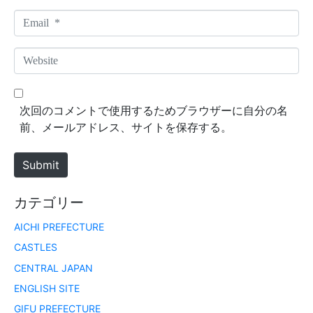
m
E
e
m
*
a
W
i
e
l
b
*
s
次回のコメントで使用するためブラウザーに自分の名
i
前、メールアドレス、サイトを保存する。
t
e
Submit
カテゴリー
AICHI PREFECTURE
CASTLES
CENTRAL JAPAN
ENGLISH SITE
GIFU PREFECTURE