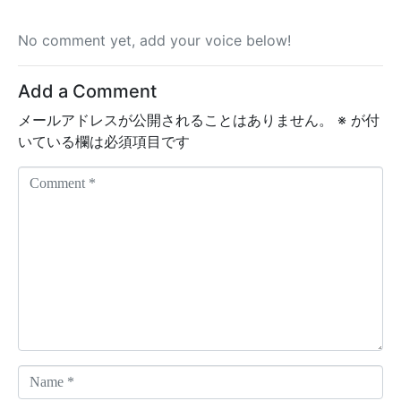
No comment yet, add your voice below!
Add a Comment
メールアドレスが公開されることはありません。
※
が付
いている欄は必須項目です
C
o
m
m
e
n
t
*
N
a