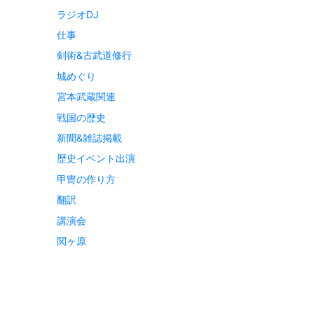
ラジオDJ
仕事
剣術&古武道修行
城めぐり
宮本武蔵関連
戦国の歴史
新聞&雑誌掲載
歴史イベント出演
甲冑の作り方
翻訳
講演会
関ヶ原