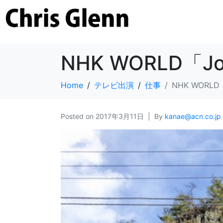
NHK WORLD「Jo
Home
テレビ出演
仕事
NHK WORLD「
Posted on
2017年3月11日
By
kanae@acn.co.jp