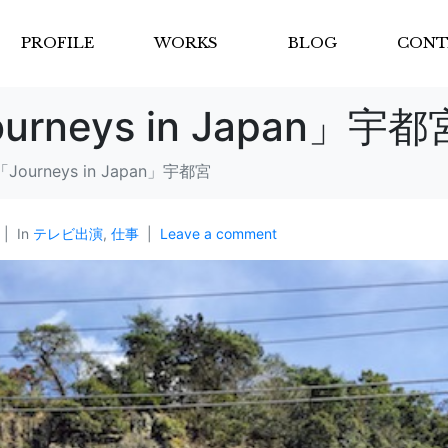
PROFILE
WORKS
BLOG
CONT
urneys in Japan」宇都
Journeys in Japan」宇都宮
In
テレビ出演
,
仕事
Leave a comment