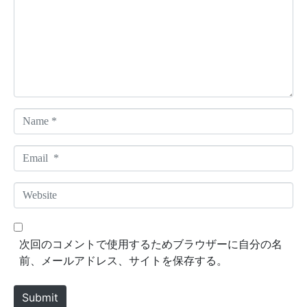
m
e
n
t
*
N
a
m
E
e
m
*
a
W
i
e
l
b
*
s
次回のコメントで使用するためブラウザーに自分の名
i
前、メールアドレス、サイトを保存する。
t
e
Submit