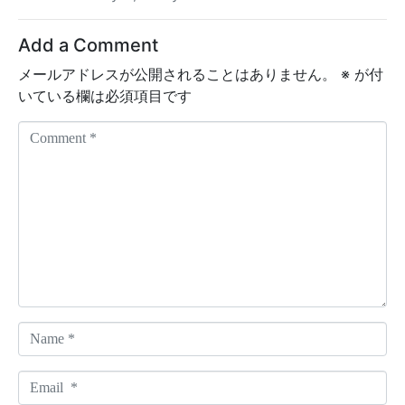
Add a Comment
メールアドレスが公開されることはありません。
※
が付
いている欄は必須項目です
C
o
m
m
e
n
t
*
N
a
m
E
e
m