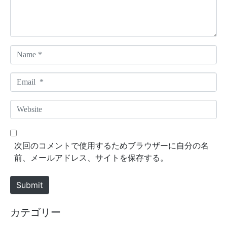
t
*
N
a
m
E
e
m
*
a
W
i
e
l
b
*
s
次回のコメントで使用するためブラウザーに自分の名
i
前、メールアドレス、サイトを保存する。
t
e
Submit
カテゴリー