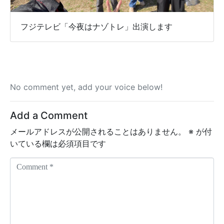
フジテレビ「今夜はナゾトレ」出演します
No comment yet, add your voice below!
Add a Comment
メールアドレスが公開されることはありません。
※
が付
いている欄は必須項目です
C
o
m
m
e
n