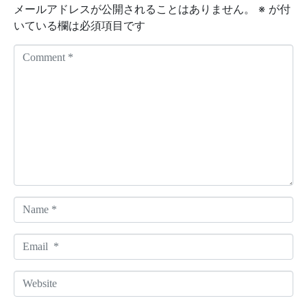
メールアドレスが公開されることはありません。
※
が付
いている欄は必須項目です
C
o
m
m
e
n
t
*
N
a
m
E
e
m
*
a
W
i
e